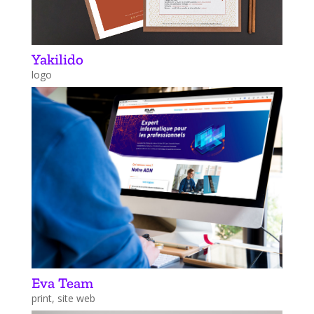
Yakilido
logo
Eva Team
print
,
site web